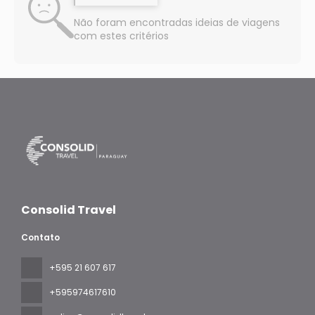
Não foram encontradas ideias de viagens
com estes critérios
Consolid Travel
Contato
+595 21 607 617
‪+595974617610‬