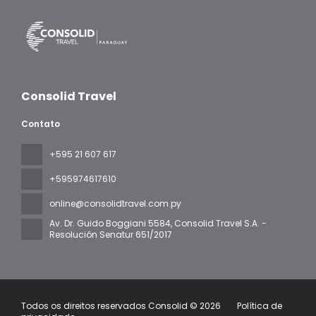
Consolid Travel
Contato
+595 21 607 617
‪+595974617610‬
online@consolidtravel.com.py
Av. Dr. Guido Boggiani 5584
, Consolid Travel S.A. -
Resolución Senatur 651/2017
Todos os direitos reservados Consolid © 2026
Política de