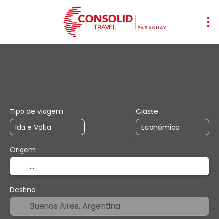
+
Voos
Hospedagens
Multidestino
Voo + Hotel
Tipo de viagem
Classe
Origem
Destino