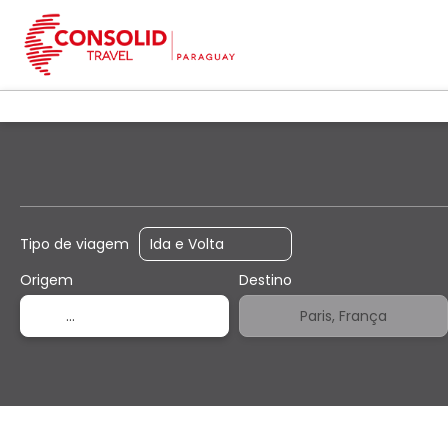
+
Transporte
Acomoda
Voo + Hotel
Tipo de viagem
Origem
Destino