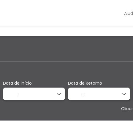
Aju
ção
Multidestino
Atividades
Alug
Data de início
Data de Retorno
Clica