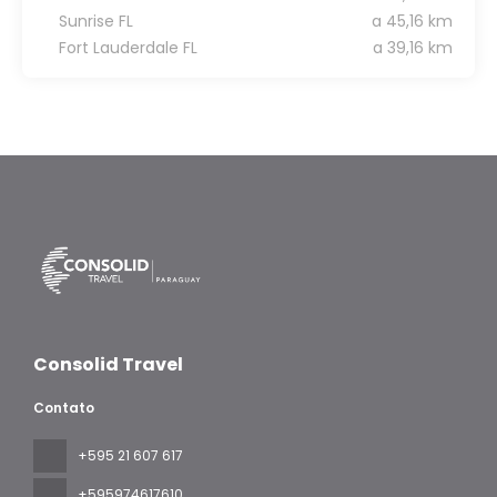
Sunrise FL
a 45,16 km
Fort Lauderdale FL
a 39,16 km
Consolid Travel
Contato
+595 21 607 617
‪+595974617610‬