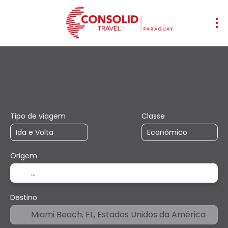
+
Transporte
Acomodação
Multide
Voo + Hotel
Tipo de viagem
Classe
Origem
Destino