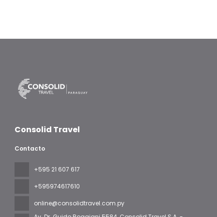
Consolid Travel
Contacto
+595 21 607 617
‪+595974617610‬
online@consolidtravel.com.py
Av. Dr. Guido Boggiani 5584
, Consolid Travel S.A. -